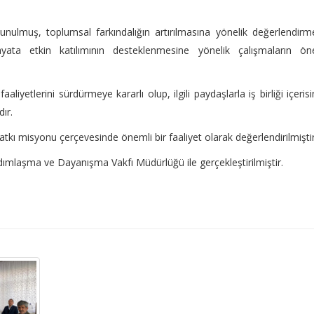
ulunulmuş, toplumsal farkındalığın artırılmasına yönelik değerlendirm
 hayata etkin katılımının desteklenmesine yönelik çalışmaların ö
aliyetlerini sürdürmeye kararlı olup, ilgili paydaşlarla iş birliği içeris
ır.
kı misyonu çerçevesinde önemli bir faaliyet olarak değerlendirilmiştir
dımlaşma ve Dayanışma Vakfı Müdürlüğü ile gerçekleştirilmiştir.