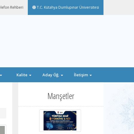
lefon Rehberi
T.C. Kütahya Dumlupınar Üniversitesi
Kalite
Aday Öğ.
İletişim
Manşetler