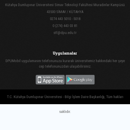
Kütahya Dumlupınar Üniversitesi Simav Teknoloji Fakültesi Muradınlar Kampüsü
43500 SİMAV / KÜTAHYA
0274 443 5010 - 5018
0 (274) 443 03 81
stf@dpu.edu.tr
Uygulamalar
DPUMobil uygulamasını telefonunuza kurarak üniversitemiz hakkındaki her şeye
cep telefonunuzdan ulaşabilirsiniz.
T.C. Kütahya Dumlupınar Üniversitesi - Bilgi İşlem Daire Başkanlığı, Tüm hakları
saklıdır.