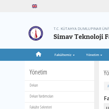
T.C. KÜTAHYA DUMLUPINAR ÜNİ
Simav Teknoloji F
Fakültemiz
Yönetim
Yönetim
Yö
Dekan
A
Dekan Yardımcıları
F
Fakülte Sekreteri
U