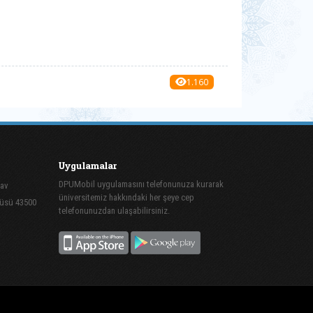
1.160
Uygulamalar
DPUMobil uygulamasını telefonunuza kurarak
mav
üniversitemiz hakkındaki her şeye cep
püsü 43500
telefonunuzdan ulaşabilirsiniz.