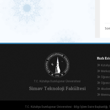
Son
Hızlı Er
Kütahya
Merkez
Öğrenci
T.C. Kütahya Dumlupınar Üniversitesi
Öğrenci 
Simav Teknoloji Fakültesi
Akadem
Memnuni
T.C. Kütahya Dumlupınar Üniversitesi - Bilgi İşlem Daire Başkanlığı, T