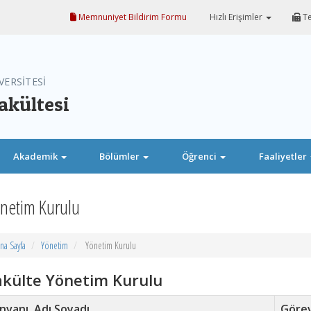
Memnuniyet Bildirim Formu
Hızlı Erişimler
Te
VERSİTESİ
akültesi
Akademik
Bölümler
Öğrenci
Faaliyetler
netim Kurulu
na Sayfa
Yönetim
Yönetim Kurulu
akülte Yönetim Kurulu
nvanı, Adı Soyadı
Gö