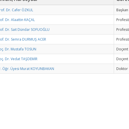
rof. Dr. Cafer ÖZKUL
Başkan
of. Dr. Alaattin KAÇAL
Profesö
rof. Dr. Sait Dündar SOFUOĞLU
Profesö
rof. Dr. Semra DURMUŞ ACER
Profesö
oç. Dr. Mustafa TOSUN
Doçent 
oç. Dr. Vedat TAŞDEMİR
Doçent 
r. Öğr. Üyesi Murat KOYUNBAKAN
Doktor 