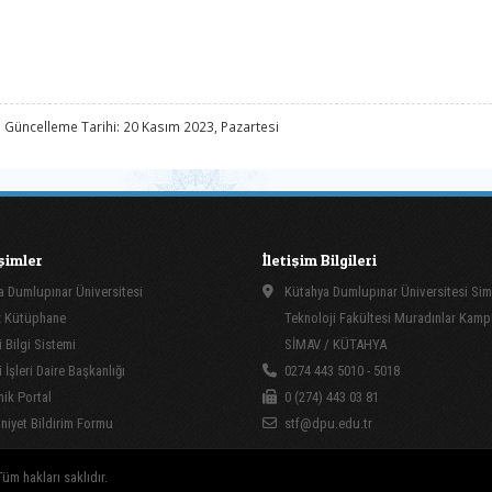
 Güncelleme Tarihi: 20 Kasım 2023, Pazartesi
işimler
İletişim Bilgileri
 Dumlupınar Üniversitesi
Kütahya Dumlupınar Üniversitesi Si
 Kütüphane
Teknoloji Fakültesi Muradınlar Kam
 Bilgi Sistemi
SİMAV / KÜTAHYA
İşleri Daire Başkanlığı
0274 443 5010 - 5018
ik Portal
0 (274) 443 03 81
yet Bildirim Formu
stf@dpu.edu.tr
üm hakları saklıdır.