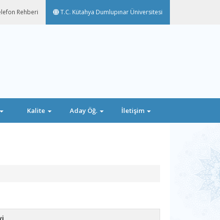
lefon Rehberi
T.C. Kütahya Dumlupınar Üniversitesi
Kalite
Aday Öğ.
İletişim
revi