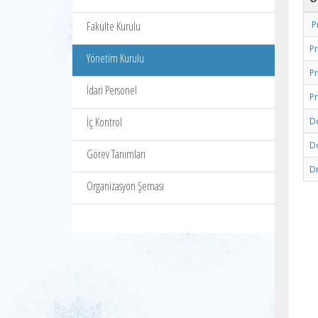
Fakülte Kurulu
P
Pr
Yönetim Kurulu
P
İdari Personel
P
İç Kontrol
D
D
Görev Tanımları
D
Organizasyon Şeması