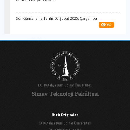
Son Güncelleme Tarihi: 05 Şubat 2025, Çarşamba
962
T.C. Kütahya Dumlupınar Üniversitesi
Simav Teknoloji Fakültesi
Hızlı Erişimler
Kütahya Dumlupınar Üniversitesi