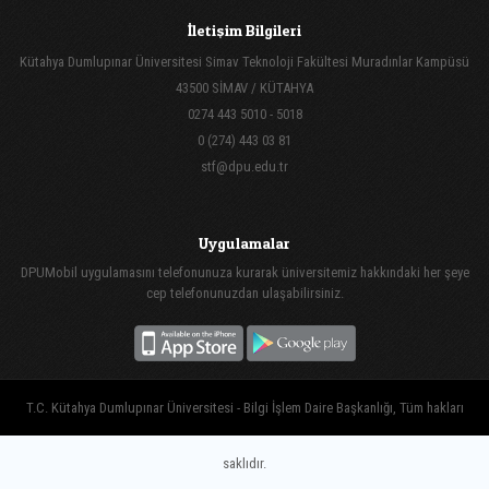
İletişim Bilgileri
Kütahya Dumlupınar Üniversitesi Simav Teknoloji Fakültesi Muradınlar Kampüsü
43500 SİMAV / KÜTAHYA
0274 443 5010 - 5018
0 (274) 443 03 81
stf@dpu.edu.tr
Uygulamalar
DPUMobil uygulamasını telefonunuza kurarak üniversitemiz hakkındaki her şeye
cep telefonunuzdan ulaşabilirsiniz.
T.C. Kütahya Dumlupınar Üniversitesi - Bilgi İşlem Daire Başkanlığı, Tüm hakları
saklıdır.