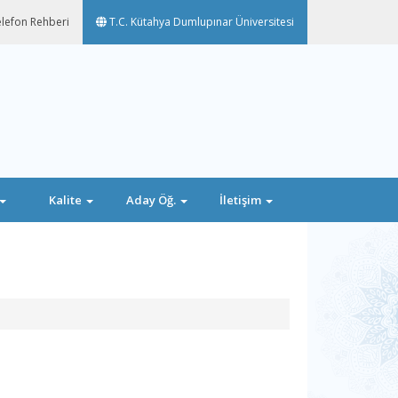
lefon Rehberi
T.C. Kütahya Dumlupınar Üniversitesi
Kalite
Aday Öğ.
İletişim