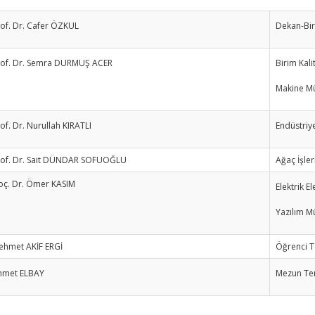
of. Dr. Cafer ÖZKUL
Dekan-Bir
rof. Dr. Semra DURMUŞ ACER
Birim Kali
Makine Mü
of. Dr. Nurullah KIRATLI
Endüstriy
rof. Dr. Sait DÜNDAR SOFUOĞLU
Ağaç İşle
oç. Dr. Ömer KASIM
Elektrik 
Yazılım M
ehmet AKİF ERGİ
Öğrenci T
hmet ELBAY
Mezun Tem