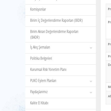
Komisyonlar
Pr
Birim İç Değerlendirme Raporları (BİDR)
P
Birim Akran Değerlendirme Raporları
(BADR)
Pr
İş Akış Şemaları
P
Politika Belgeleri
D
Kurumsal Risk Yönetim Planı
PUKÖ Eylem Planları
M
Paydaşlarımız
A
Kalite El Kitabı