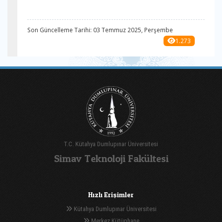
Son Güncelleme Tarihi: 03 Temmuz 2025, Perşembe
1.273
T.C. Kütahya Dumlupınar Üniversitesi
Simav Teknoloji Fakültesi
Hızlı Erişimler
Kütahya Dumlupınar Üniversitesi
Merkez Kütüphane