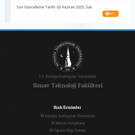
Son Güncelleme Tarihi: 03 Haziran 2025, Salı
972
T.C. Kütahya Dumlupınar Üniversitesi
Simav Teknoloji Fakültesi
Hızlı Erişimler
Kütahya Dumlupınar Üniversitesi
Merkez Kütüphane
Öğrenci Bilgi Sistemi