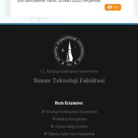
Son Güncelleme Tarihi: 20 Mart 2025, Perşembe
760
T.C. Kütahya Dumlupınar Üniversitesi
Simav Teknoloji Fakültesi
Hızlı Erişimler
Kütahya Dumlupınar Üniversitesi
Merkez Kütüphane
Öğrenci Bilgi Sistemi
Öğrenci İşleri Daire Başkanlığı