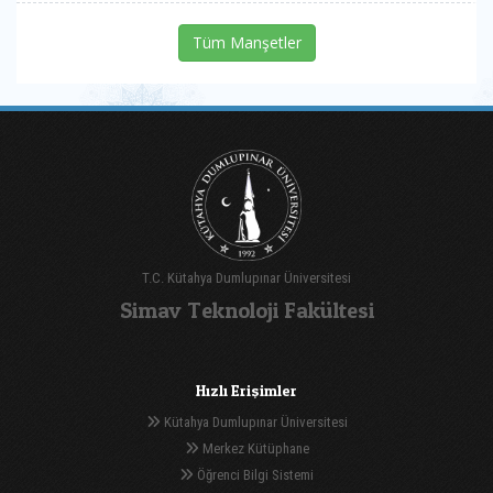
Tüm Manşetler
T.C. Kütahya Dumlupınar Üniversitesi
Simav Teknoloji Fakültesi
Hızlı Erişimler
Kütahya Dumlupınar Üniversitesi
Merkez Kütüphane
Öğrenci Bilgi Sistemi