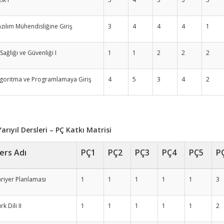
zılım Mühendisliğine Giriş
3
4
4
4
1
 Sağlığı ve Güvenliği I
1
1
2
2
2
lgoritma ve Programlamaya Giriş
4
5
3
4
2
 Yarıyıl Dersleri – PÇ Katkı Matrisi
ers Adı
PÇ1
PÇ2
PÇ3
PÇ4
PÇ5
P
riyer Planlaması
1
1
1
1
1
3
rk Dili II
1
1
1
1
1
2