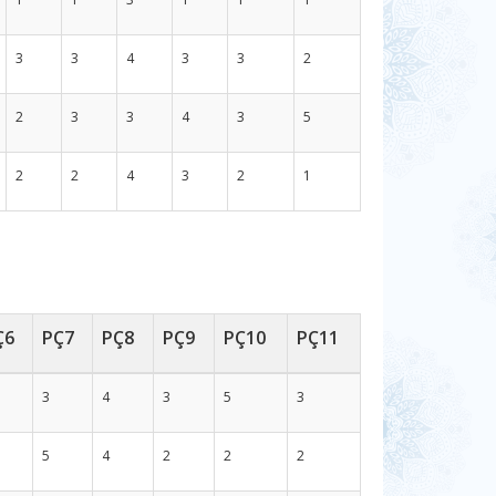
3
3
4
3
3
2
2
3
3
4
3
5
2
2
4
3
2
1
Ç6
PÇ7
PÇ8
PÇ9
PÇ10
PÇ11
3
4
3
5
3
5
4
2
2
2