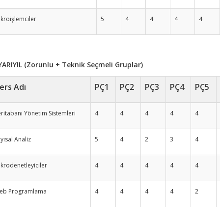
kroişlemciler
5
4
4
4
4
YARIYIL (Zorunlu + Teknik Seçmeli Gruplar)
ers Adı
PÇ1
PÇ2
PÇ3
PÇ4
PÇ5
ritabanı Yönetim Sistemleri
4
4
4
4
4
yısal Analiz
5
4
2
3
4
krodenetleyiciler
4
4
4
4
4
eb Programlama
4
4
4
4
2