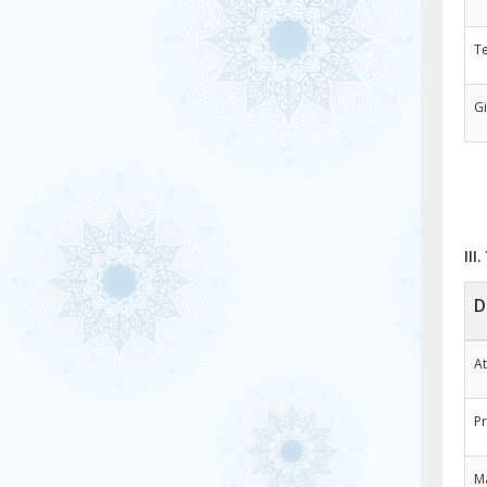
Te
Gi
III
D
At
Pr
Ma