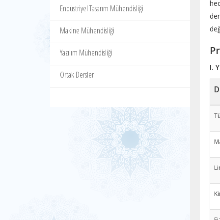
hed
Endüstriyel Tasarım Mühendisliği
der
değ
Makine Mühendisliği
Pr
Yazılım Mühendisliği
I. 
Ortak Dersler
D
Tü
Ma
Li
K
Fi