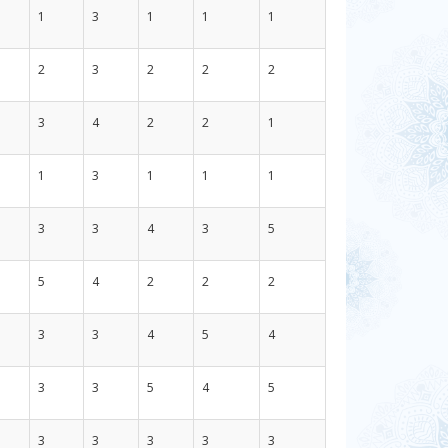
1
3
1
1
1
2
3
2
2
2
3
4
2
2
1
1
3
1
1
1
3
3
4
3
5
5
4
2
2
2
3
3
4
5
4
3
3
5
4
5
3
3
3
3
3