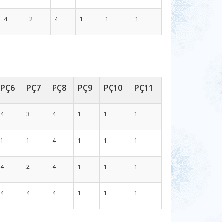
4
2
4
1
1
1
PÇ6
PÇ7
PÇ8
PÇ9
PÇ10
PÇ11
4
3
4
1
1
1
1
1
4
1
1
1
4
2
4
1
1
1
4
4
4
1
1
1