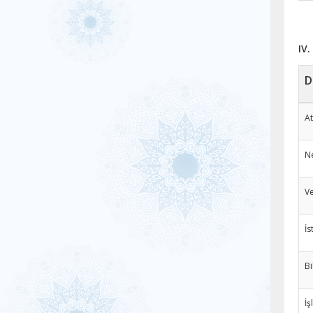
IV.
D
At
N
Ve
İs
Bi
İş