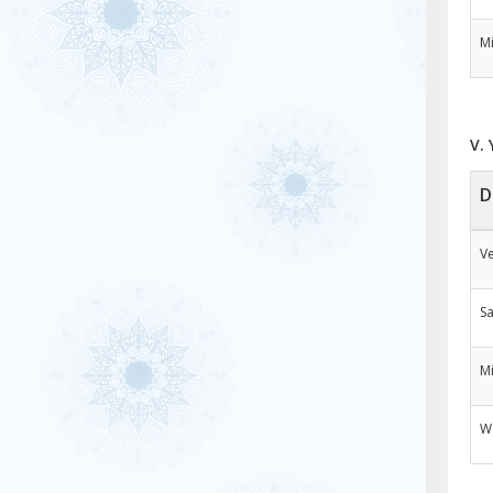
Mi
V. 
D
Ve
Sa
Mi
W