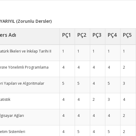
 YARIYIL (Zorunlu Dersler)
ers Adı
PÇ1
PÇ2
PÇ3
PÇ4
PÇ5
atürk İlkeleri ve İnkılap Tarihi II
1
1
1
1
1
esne Yönelimli Programlama
4
4
4
4
2
ri Yapıları ve Algoritmalar
5
5
4
5
3
tatistik
4
4
2
3
4
lgisayar Ağları
4
4
4
4
2
letim Sistemleri
4
5
4
5
2