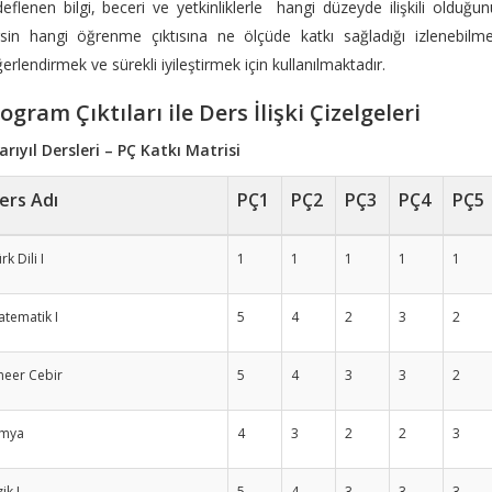
eflenen bilgi, beceri ve yetkinliklerle hangi düzeyde ilişkili olduğun
sin hangi öğrenme çıktısına ne ölçüde katkı sağladığı izlenebilme
erlendirmek ve sürekli iyileştirmek için kullanılmaktadır.
ogram Çıktıları ile Ders İlişki Çizelgeleri
Yarıyıl Dersleri – PÇ Katkı Matrisi
ers Adı
PÇ1
PÇ2
PÇ3
PÇ4
PÇ5
rk Dili I
1
1
1
1
1
tematik I
5
4
2
3
2
neer Cebir
5
4
3
3
2
imya
4
3
2
2
3
zik I
5
4
3
3
3