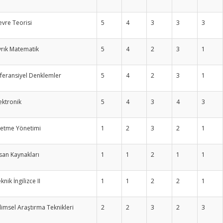
vre Teorisi
5
4
3
3
3
rık Matematik
5
4
2
3
1
feransiyel Denklemler
5
4
2
3
1
ektronik
5
4
3
4
3
letme Yönetimi
1
2
3
2
1
san Kaynakları
1
1
2
1
1
knik İngilizce II
1
1
2
2
1
limsel Araştırma Teknikleri
2
2
3
2
3