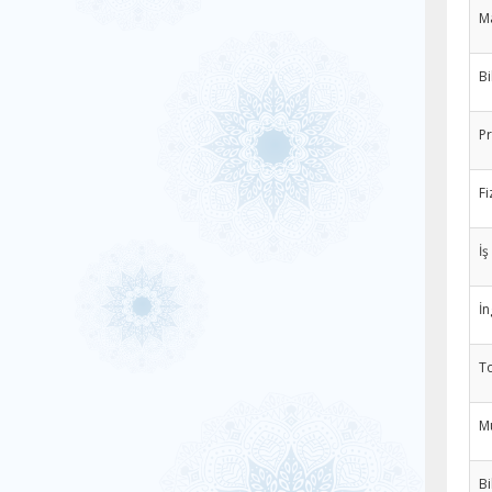
Ma
Bi
Pr
Fi
İş
İn
To
Mü
Bi