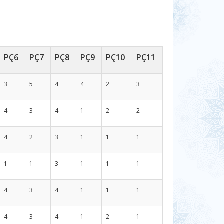
PÇ6
PÇ7
PÇ8
PÇ9
PÇ10
PÇ11
3
5
4
4
2
3
4
3
4
1
2
2
4
2
3
1
1
1
1
1
3
1
1
1
4
3
4
1
1
1
4
3
4
1
2
1