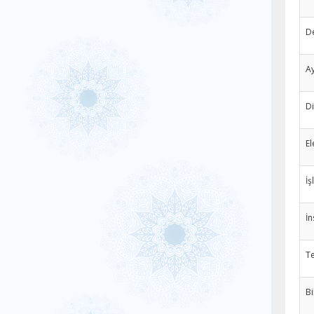
De
Ay
Di
El
İş
İn
Te
Bi