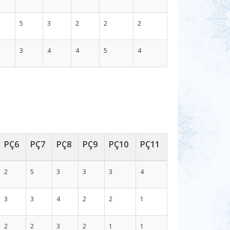
5
3
2
2
2
3
4
4
5
4
PÇ6
PÇ7
PÇ8
PÇ9
PÇ10
PÇ11
2
5
3
3
3
4
3
3
4
2
2
1
2
2
3
2
1
1