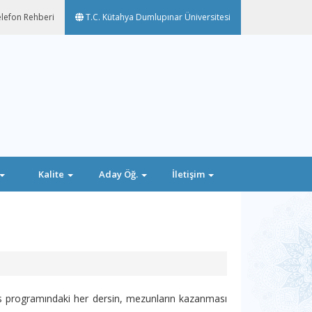
lefon Rehberi
T.C. Kütahya Dumlupınar Üniversitesi
Kalite
Aday Öğ.
İletişim
ans programındaki her dersin, mezunların kazanması