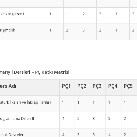
knik İngilizce I
1
1
2
2
1
2
rişimcilik
1
2
3
2
1
3
. Yarıyıl Dersleri – PÇ Katkı Matrisi
ers Adı
PÇ1
PÇ2
PÇ3
PÇ4
PÇ5
atürk İlkeleri ve İnkılap Tarihi I
1
1
1
1
1
ogramlama Dilleri II
4
5
3
5
2
ntık Devreleri
4
3
3
4
2