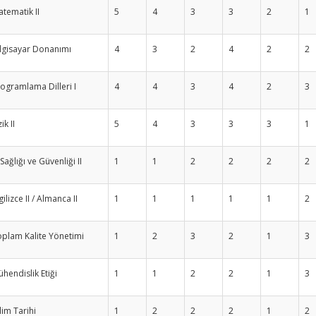
tematik II
5
4
3
3
2
1
lgisayar Donanımı
4
3
2
4
2
2
ogramlama Dilleri I
4
4
3
4
2
3
zik II
5
4
3
3
3
1
 Sağlığı ve Güvenliği II
1
1
2
2
2
2
gilizce II / Almanca II
1
1
1
1
1
2
plam Kalite Yönetimi
1
2
3
2
1
3
hendislik Etiği
1
1
2
2
1
3
lim Tarihi
1
2
2
2
1
2