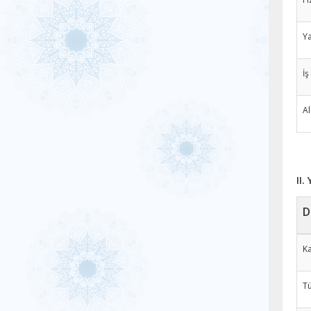
Ya
İş
A
II.
D
Ka
Tü