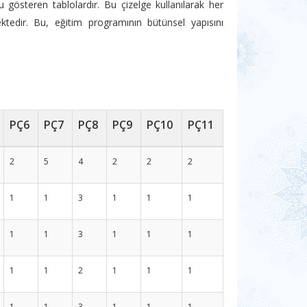
u gösteren tablolardır. Bu çizelge kullanılarak her
ktedir. Bu, eğitim programının bütünsel yapısını
PÇ6
PÇ7
PÇ8
PÇ9
PÇ10
PÇ11
2
5
4
2
2
2
1
1
3
1
1
1
1
1
3
1
1
1
1
1
2
1
1
1
1
1
3
1
1
1