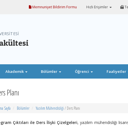
Memnuniyet Bildirim Formu
Hızlı Erişimler
Te
VERSİTESİ
akültesi
Akademik
Bölümler
Öğrenci
Faaliyetler
rs Planı
na Sayfa
Bölümler
Yazılım Mühendisliği
/ Ders Planı
gram Çıktıları ile Ders İlişki Çizelgeleri
, yazılım mühendisliği lis