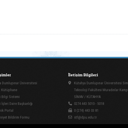
işimler
İletişim Bilgileri
 Dumlupınar Üniversitesi
Kütahya Dumlupınar Üniversitesi Si
 Kütüphane
Teknoloji Fakültesi Muradınlar Kam
 Bilgi Sistemi
SİMAV / KÜTAHYA
İşleri Daire Başkanlığı
0274 443 5010 - 5018
ik Portal
0 (274) 443 03 81
yet Bildirim Formu
stf@dpu.edu.tr