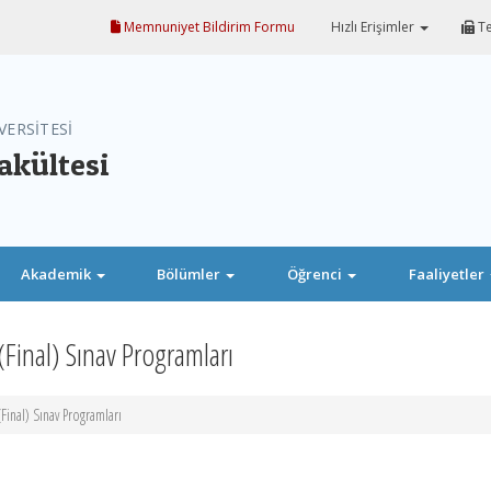
Memnuniyet Bildirim Formu
Hızlı Erişimler
Te
VERSİTESİ
akültesi
Akademik
Bölümler
Öğrenci
Faaliyetler
Final) Sınav Programları
inal) Sınav Programları