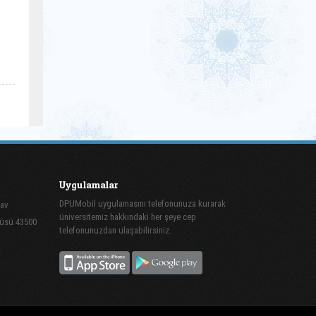
Uygulamalar
DPUMobil uygulamasını telefonunuza kurarak
mav
üniversitemiz hakkındaki her şeye cep
püsü 43500
telefonunuzdan ulaşabilirsiniz.