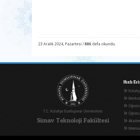
23 Aralık 2024, Pazartesi /
886
defa okundu.
Hızlı Er
Kütahya
Merkez
Öğrenci
T.C. Kütahya Dumlupınar Üniversitesi
Öğrenci 
Simav Teknoloji Fakültesi
Akadem
Memnuni