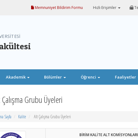
Memnuniyet Bildirim Formu
Hızlı Erişimler
Te
VERSİTESİ
akültesi
Akademik
Bölümler
Öğrenci
Faaliyetler
t Çalışma Grubu Üyeleri
na Sayfa
Kalite
Alt Çalışma Grubu Üyeleri
BİRİM KALİTE ALT KOMİSYONLARI