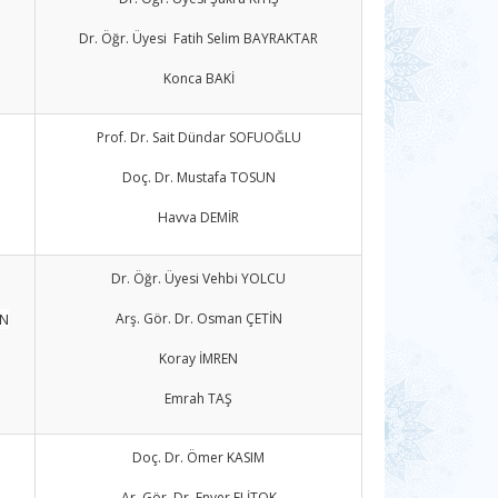
Dr. Öğr. Üyesi Fatih Selim BAYRAKTAR
Konca BAKİ
Prof. Dr. Sait Dündar SOFUOĞLU
Doç. Dr. Mustafa TOSUN
Havva DEMİR
Dr. Öğr. Üyesi Vehbi YOLCU
AN
Arş. Gör. Dr. Osman ÇETİN
Koray İMREN
Emrah TAŞ
Doç. Dr. Ömer KASIM
Ar. Gör. Dr. Enver ELİTOK