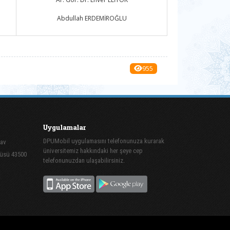
Abdullah ERDEMİROĞLU
955
Uygulamalar
DPUMobil uygulamasını telefonunuza kurarak
mav
üniversitemiz hakkındaki her şeye cep
püsü 43500
telefonunuzdan ulaşabilirsiniz.