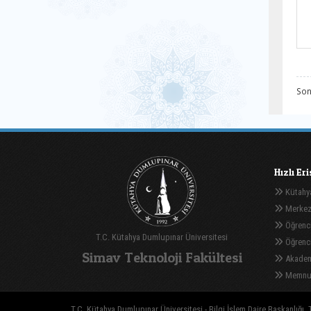
Son
Hızlı Er
Kütahya
Merkez
Öğrenci
T.C. Kütahya Dumlupınar Üniversitesi
Öğrenci 
Simav Teknoloji Fakültesi
Akadem
Memnuni
T.C. Kütahya Dumlupınar Üniversitesi - Bilgi İşlem Daire Başkanlığı, T