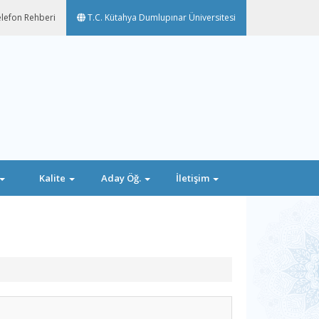
lefon Rehberi
T.C. Kütahya Dumlupınar Üniversitesi
Kalite
Aday Öğ.
İletişim