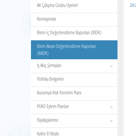
Alt Çalışma Grubu Üyeleri
20
Komisyonlar
Birim İç Değerlendirme Raporları (BİDR)
Birim Akran Değerlendirme Raporları
(BADR)
İş Akış Şemaları
Politika Belgeleri
Kurumsal Risk Yönetim Planı
PUKÖ Eylem Planları
Paydaşlarımız
Kalite El Kitabı