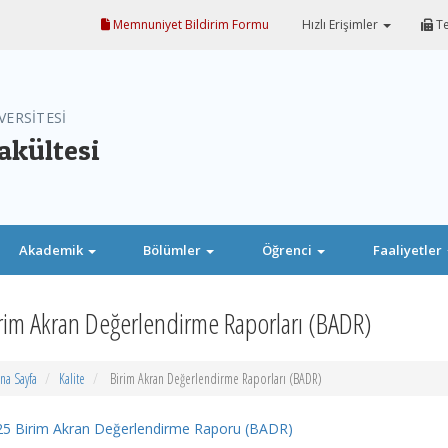
Memnuniyet Bildirim Formu
Hızlı Erişimler
Te
VERSİTESİ
akültesi
Akademik
Bölümler
Öğrenci
Faaliyetler
rim Akran Değerlendirme Raporları (BADR)
na Sayfa
Kalite
Birim Akran Değerlendirme Raporları (BADR)
25 Birim Akran Değerlendirme Raporu (BADR)