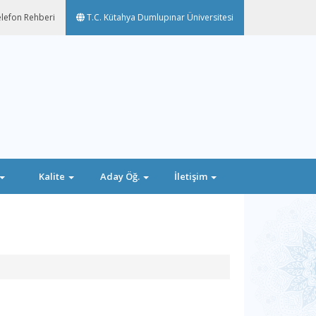
lefon Rehberi
T.C. Kütahya Dumlupınar Üniversitesi
Kalite
Aday Öğ.
İletişim