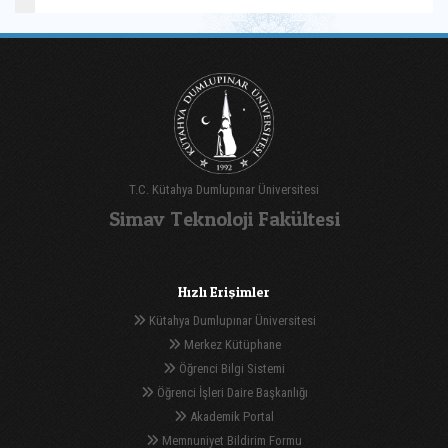
T.C. Kütahya Dumlupınar Üniversitesi
Simav Teknoloji Fakültesi
Hızlı Erişimler
Kütahya Dumlupınar Üniversitesi
Merkez Kütüphane
Öğrenci Bilgi Sistemi
Öğrenci İşleri Daire Başkanlığı
Akademik Portal
Memnuniyet Bildirim Formu