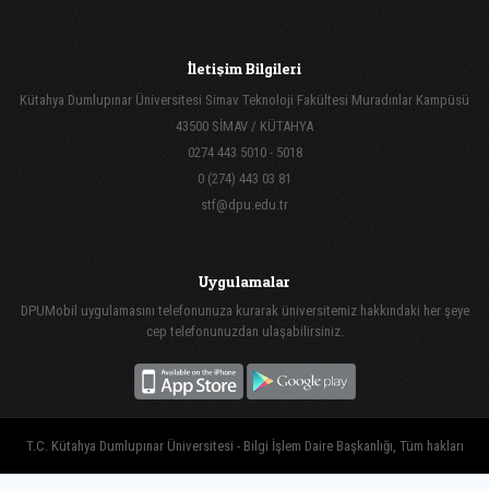
İletişim Bilgileri
Kütahya Dumlupınar Üniversitesi Simav Teknoloji Fakültesi Muradınlar Kampüsü
43500 SİMAV / KÜTAHYA
0274 443 5010 - 5018
0 (274) 443 03 81
stf@dpu.edu.tr
Uygulamalar
DPUMobil uygulamasını telefonunuza kurarak üniversitemiz hakkındaki her şeye
cep telefonunuzdan ulaşabilirsiniz.
T.C. Kütahya Dumlupınar Üniversitesi - Bilgi İşlem Daire Başkanlığı, Tüm hakları