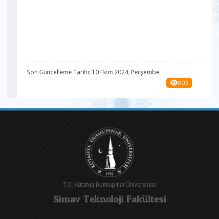
Son Güncelleme Tarihi: 10 Ekim 2024, Perşembe
803
T.C. Kütahya Dumlupınar Üniversitesi
Simav Teknoloji Fakültesi