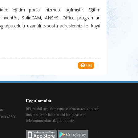
video eğitim portalı hizmete açılmıştır. Eğitim
Inventör, SolidCAM, ANSYS, Office programları
r.dpu.edu.tr uzantılı e-posta adresleriniz ile kayıt
794
Uygulamalar
DPUMobil uygulamasını telefonunuza kurarak
mav
üniversitemiz hakkındaki her şeye cep
püsü 43500
telefonunuzdan ulaşabilirsiniz.