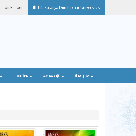
lefon Rehberi
T.C. Kütahya Dumlupınar Üniversitesi
Kalite
Aday Öğ.
İletişim