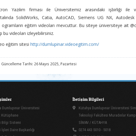
tron Yazılım firması ile Üniversitemiz arasındaki işbirliği ile 
rtalında SolidWorks, Catia, AutoCAD, Siemens UG NX, Autodesk 
i ogramların eğitim videoları mevcuttur. Bu siteye üniversiteye ait @og
p bu videoları izleyebilirsiniz.
eo eğitim sitesi
http://dumlupinar.videoegitim.com/
 Güncelleme Tarihi: 26 Mayıs 2025, Pazartesi
işimler
İletişim Bilgileri
 Dumlupınar Üniversitesi
Kütahya Dumlupınar Üniversitesi Si
 Kütüphane
Teknoloji Fakültesi Muradınlar Kam
 Bilgi Sistemi
SİMAV / KÜTAHYA
İşleri Daire Başkanlığı
0274 443 5010 - 5018