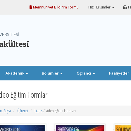
Memnuniyet Bildirim Formu
Hızlı Erişimler
Te
VERSİTESİ
akültesi
Akademik
Bölümler
Öğrenci
Faaliyetler
deo Eğitim Formları
na Sayfa
Öğrenci
Lisans
/ Video Eğitim Formları