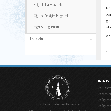
Bağımlılıkla Mücadele
Na
po
Öğrenci Değişim Programları
gib
Öğrenci Bilgi Paketi
olu
Vid
Lisansüstü
Son
Hızlı Er
Kütahya
Merkez
Öğrenci
T.C. Kütahya Dumlupınar Üniversitesi
Öğrenci 