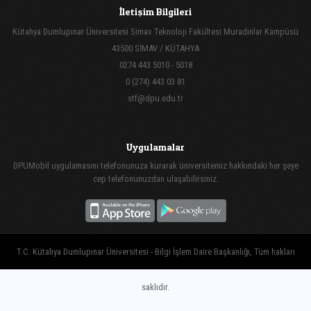
İletişim Bilgileri
Kütahya Dumlupınar Üniversitesi Simav Teknoloji Fakültesi Muradınlar Kampüsü
43500 SİMAV / KÜTAHYA
0274 443 5010 - 5018
0 (274) 443 03 81
stf@dpu.edu.tr
Uygulamalar
DPUMobil uygulamasını telefonunuza kurarak üniversitemiz hakkındaki her şeye
cep telefonunuzdan ulaşabilirsiniz.
T.C. Kütahya Dumlupınar Üniversitesi - Bilgi İşlem Daire Başkanlığı, Tüm hakları
saklıdır.