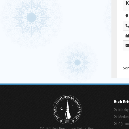
K
Son
Hızlı Er
Kütahya
Merkez
Öğrenci
T.C. Kütahya Dumlupınar Üniversitesi