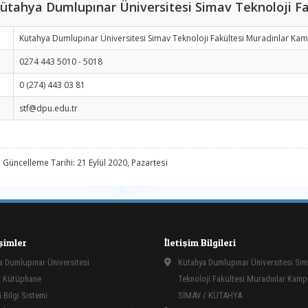
ütahya Dumlupınar Üniversitesi Simav Teknoloji Fa
Kütahya Dumlupınar Üniversitesi Simav Teknoloji Fakültesi Muradınlar K
0274 443 5010 - 5018
0 (274) 443 03 81
stf@dpu.edu.tr
 Güncelleme Tarihi: 21 Eylül 2020, Pazartesi
işimler
İletişim Bilgileri
 Dumlupınar Üniversitesi
Kütahya Dumlupınar Üniversitesi Si
 Kütüphane
Teknoloji Fakültesi Muradınlar Kam
 Bilgi Sistemi
SİMAV / KÜTAHYA