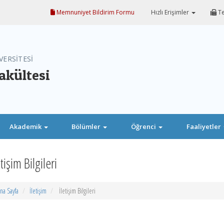
Memnuniyet Bildirim Formu
Hızlı Erişimler
Te
VERSİTESİ
akültesi
Akademik
Bölümler
Öğrenci
Faaliyetler
etişim Bilgileri
na Sayfa
İletişim
İletişim Bilgileri