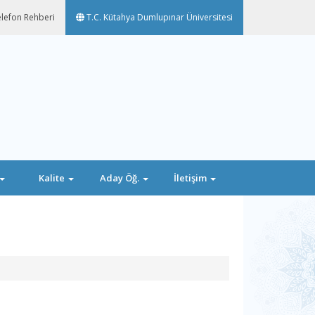
lefon Rehberi
T.C. Kütahya Dumlupınar Üniversitesi
Kalite
Aday Öğ.
İletişim