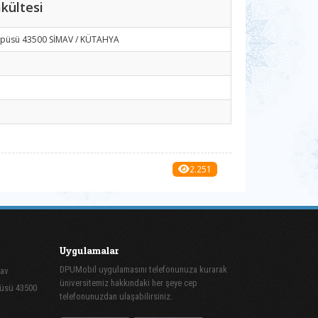
kültesi
ampüsü 43500 SİMAV / KÜTAHYA
2.251
Uygulamalar
DPUMobil uygulamasını telefonunuza kurarak
mav
üniversitemiz hakkındaki her şeye cep
püsü 43500
telefonunuzdan ulaşabilirsiniz.