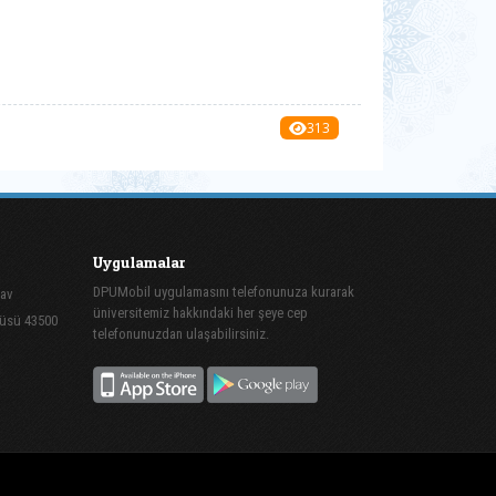
313
Uygulamalar
DPUMobil uygulamasını telefonunuza kurarak
mav
üniversitemiz hakkındaki her şeye cep
püsü 43500
telefonunuzdan ulaşabilirsiniz.