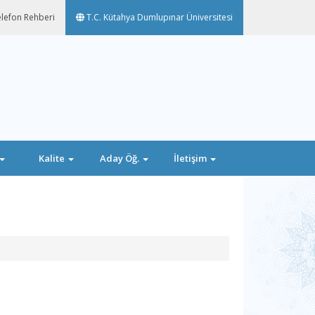
lefon Rehberi
T.C. Kütahya Dumlupınar Üniversitesi
Kalite
Aday Öğ.
İletişim