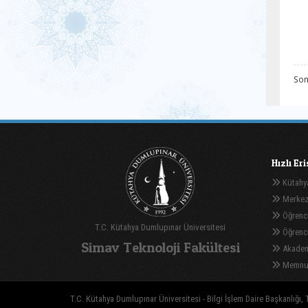
Son
Hızlı Er
Kütahya
Merkez
Öğrenci
T.C. Kütahya Dumlupınar Üniversitesi
Öğrenci 
Simav Teknoloji Fakültesi
Akadem
Memnuni
T.C. Kütahya Dumlupınar Üniversitesi - Bilgi İşlem Daire Başkanlığı, T