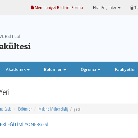
Memnuniyet Bildirim Formu
Hızlı Erişimler
Te
VERSİTESİ
akültesi
Akademik
Bölümler
Öğrenci
Faaliyetler
 Yeri
na Sayfa
Bölümler
Makine Mühendisliği
/ İş Yeri
YERİ EĞİTİMİ YÖNERGESİ