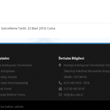
 Güncelleme Tarihi: 22 Mart 2019, Cuma
işimler
İletişim Bilgileri
 Dumlupınar Üniversitesi
Kütahya Dumlupınar Üniversitesi Si
 Kütüphane
Teknoloji Fakültesi Muradınlar Kam
 Bilgi Sistemi
SİMAV / KÜTAHYA
İşleri Daire Başkanlığı
0274 443 5010 - 5018
ik Portal
0 (274) 443 03 81
yet Bildirim Formu
stf@dpu.edu.tr
üm hakları saklıdır.