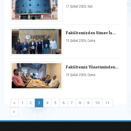
Teşvikten Yararlanan
17 Şubat 2026, Salı
Akademisyen Sayısı Artış
Gösterdi
Fakültemizden Simav İş
Dünyasına Anlamlı Ziyaret
13 Şubat 2026, Cuma
Fakültemiz Yönetiminden
Simav Sağlık Hizmetleri
13 Şubat 2026, Cuma
Myo‘ya Ziyaret
(current)
«
1
2
3
4
5
6
7
8
9
10
11
»