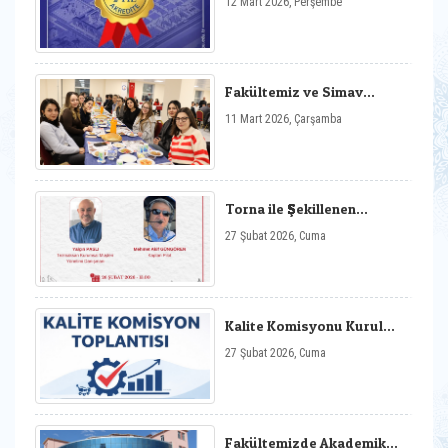
12 Mart 2026, Perşembe
Üniversitemize Kurumsal
Akreditasyon
Fakültemiz ve Simav
Myo’nun Ortaklaşa
11 Mart 2026, Çarşamba
Düzenlediği İftar Programı
Gerçekleştirildi
Torna ile Şekillenen
Hayatlar
27 Şubat 2026, Cuma
Kalite Komisyonu Kurul
Toplantısı
27 Şubat 2026, Cuma
Fakültemizde Akademik