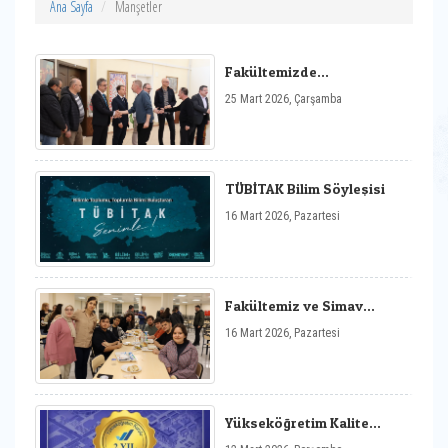
Ana Sayfa
Manşetler
Fakültemizde
Bayramlaşma Merasimi
25 Mart 2026, Çarşamba
TÜBİTAK Bilim Söyleşisi
16 Mart 2026, Pazartesi
Fakültemiz ve Simav
Meslek Yüksekokulu‘ndan
16 Mart 2026, Pazartesi
Öğrencilere İftar Programı
Yükseköğretim Kalite
Kurulu Tarafından