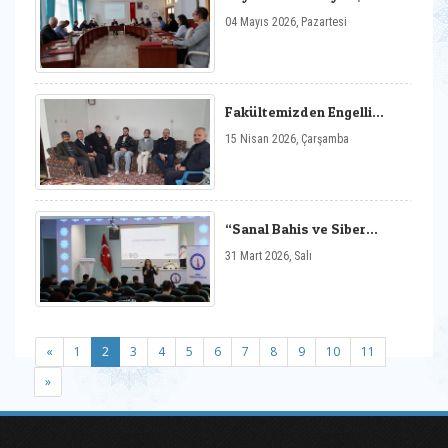
Çalışmaları Kapsamında
04 Mayıs 2026, Pazartesi
Toplantı
Fakültemizden Engelli
Bireylere Yönelik Ziyaret
15 Nisan 2026, Çarşamba
“Sanal Bahis ve Siber
Zorbalık” Semineri
31 Mart 2026, Salı
(current)
«
1
2
3
4
5
6
7
8
9
10
11
»