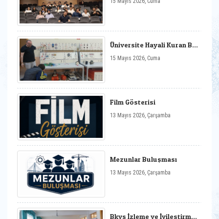
15 Mayıs 2026, Cuma
Film Gösterimi Etkinliği
Düzenlendi
Üniversite Hayali Kuran Bir
Gencimiz Fakültemizde
15 Mayıs 2026, Cuma
Misafir Edildi
Film Gösterisi
13 Mayıs 2026, Çarşamba
Mezunlar Buluşması
13 Mayıs 2026, Çarşamba
Bkys İzleme ve İyileştirme