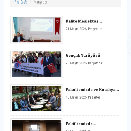
Ana Sayfa
Manşetler
Kalite Meslektaş
Paylaşımları Etkinliği
21 Mayıs 2026, Perşembe
Gençlik Yürüyüşü
20 Mayıs 2026, Çarşamba
Fakültemizde ve Kütahya
Merkez Kampüste Eş
18 Mayıs 2026, Pazartesi
Zamanlı Mezunlar
Buluşması
Fakültemizde
Öğrencilerimize Yönelik